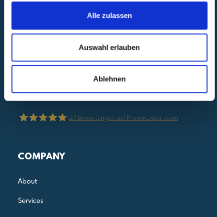
Alle zulassen
Auswahl erlauben
Follow us on
LinkedIn
Ablehnen
Subscribe to our
newsletter
27
Bewertungen auf ProvenExpert.com
Julia Reis Consulting
COMPANY
About
Services